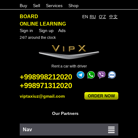
Buy
Sell
Services
Shop
BOARD
EN
RU
O'Z
中文
ONLINE LEARNING
Sign in
Sign up
Ads
24/7 around the clock
Rent a car with driver
+998998212020
+998971312020
ORDER NOW
viptaxiuz@gmail.com
Our Partners
Nav