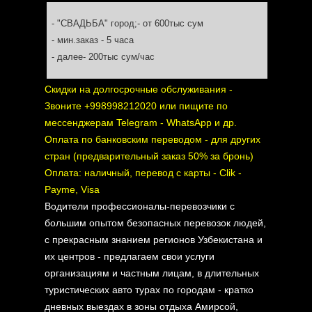
-
- "СВАДЬБА" город;- от 600тыс сум
-
- мин.заказ - 5 часа
-
- далее- 200тыс сум/час
Скидки на долгосрочные обслуживания -
Звоните +998998212020 или пищите по
мессенджерам Telegram - WhatsApp и др.
Оплата по банковским переводом - для других
стран (предварительный заказ 50% за бронь)
Оплата: наличный, перевод с карты - Clik -
Payme, Visa
Водители профессионалы-перевозчики с
большим опытом безопасных перевозок людей,
с прекрасным знанием регионов Узбекистана и
их центров - предлагаем свои услуги
организациям и частным лицам, в длительных
туристических авто турах по городам - кратко
дневных выездах в зоны отдыха Амирсой,