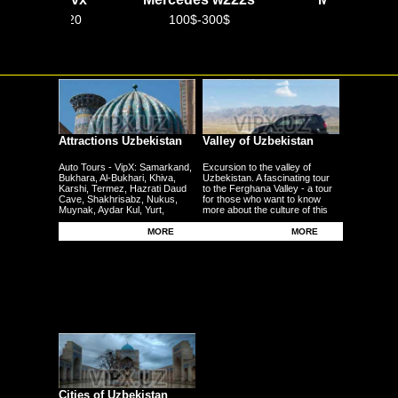
98 99 8212020
100$-300$
100$-250$
Attractions Uzbekistan
Valley of Uzbekistan
Auto Tours - VipX: Samarkand,
Excursion to the valley of
Bukhara, Al-Bukhari, Khiva,
Uzbekistan. A fascinating tour
Karshi, Termez, Hazrati Daud
to the Ferghana Valley - a tour
Cave, Shakhrisabz, Nukus,
for those who want to know
Muynak, Aydar Kul, Yurt,
more about the culture of this
Ferghana, Andijan, Namangan,
region - the fertile plains - the
Kokand - other cities
Uzbek traditional craft.
MORE
MORE
Cities of Uzbekistan