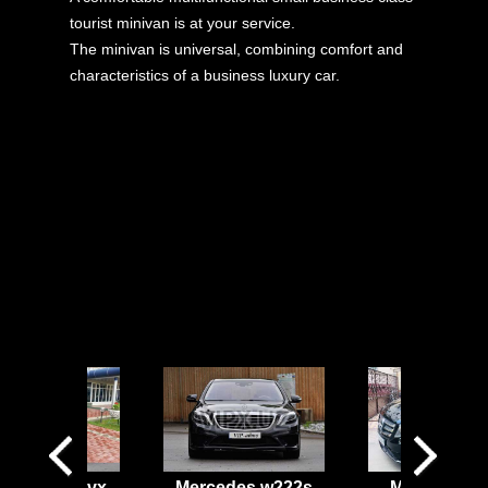
tourist minivan is at your service.
The minivan is universal, combining comfort and
characteristics of a business luxury car.
ota Prado vx
Mercedes w222s
Mercedes V