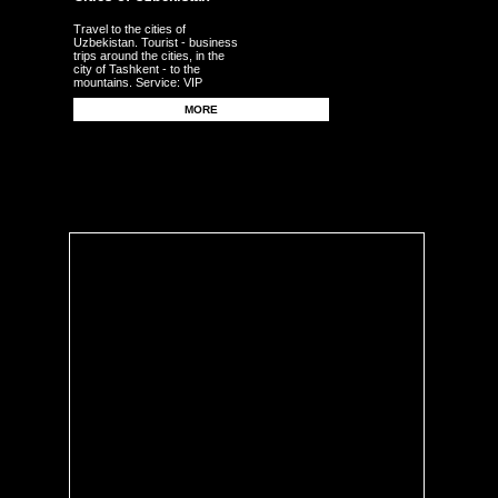
Travel to the cities of
Uzbekistan. Tourist - business
trips around the cities, in the
city of Tashkent - to the
mountains. Service: VIP
persons, delegations,
businessmen, tourists, guests,
MORE
corporate clients - individuals.
Transfers - meetings - seeing
off from the airport - to the
airport - from the station.