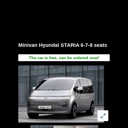
Minivan Hyundai STARIA 6-7-8 seats
The car is free, can be ordered now!