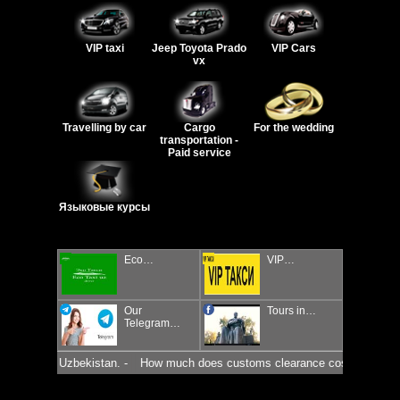
VIP taxi
Jeep Toyota Prado
VIP Cars
vx
Travelling by car
Cargo
For the wedding
transportation -
Paid service
Языковые курсы
Eco…
VIP…
Our
Tours in…
Telegram…
arket in Uzbekistan. -
How much does customs clearance cost