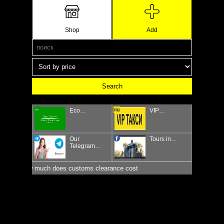
Shop
Add
Eco…
VIP…
Our
Tours in…
Telegram…
How much does customs clearance cost