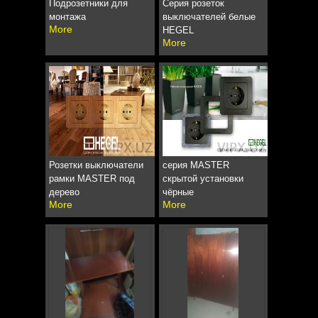
Подрозетники для
Серия розеток
монтажа
выключателей белые
More
HEGEL
More
Розетки выключатели
серия MASTER
рамки MASTER под
скрытой установки
дерево
чёрные
More
More