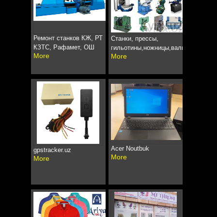
Ремонт станков КЖ, РТ
Станки, прессы,
КЗТС, Рафамет, ОШ
гильотины,ножницы,вальцы
More
More
Acer Noutbuk
gpstracker.uz
More
More