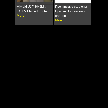
Mimaki UJF-3042MkII
Пропановые баллоны
EX UV Flatbed Printer
Пропан Пропановый
More
баллон
More