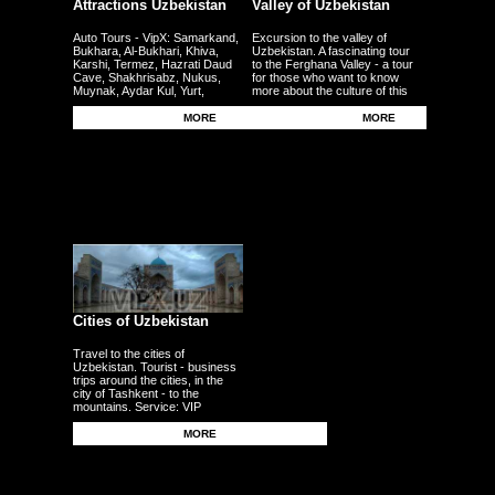
Attractions Uzbekistan
Valley of Uzbekistan
Auto Tours - VipX: Samarkand,
Excursion to the valley of
Bukhara, Al-Bukhari, Khiva,
Uzbekistan. A fascinating tour
Karshi, Termez, Hazrati Daud
to the Ferghana Valley - a tour
Cave, Shakhrisabz, Nukus,
for those who want to know
Muynak, Aydar Kul, Yurt,
more about the culture of this
Ferghana, Andijan, Namangan,
region - the fertile plains - the
Kokand - other cities
Uzbek traditional craft.
MORE
MORE
Cities of Uzbekistan
Travel to the cities of
Uzbekistan. Tourist - business
trips around the cities, in the
city of Tashkent - to the
mountains. Service: VIP
persons, delegations,
businessmen, tourists, guests,
MORE
corporate clients - individuals.
Transfers - meetings - seeing
off from the airport - to the
airport - from the station.