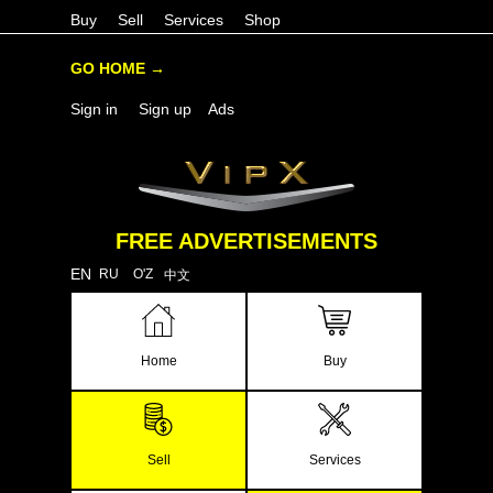
Buy
Sell
Services
Shop
GO HOME →
Sign in
Sign up
Ads
FREE ADVERTISEMENTS
EN
RU
O'Z
中文
Home
Buy
Sell
Services