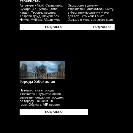
Узбекистан
Автотуры - VipX: Самарканд,
Экскурсия в долину
Бухара, Ал-Бухари, Хива,
Узбекистан. Увлекательный тур
Карши, Термез, пещера
в Ферганскую долину – тур
Хазрати Дауд, Шахрисабз,
для тех - кто хочет знать
Нукус, Муйнак, Айдар куль,
больше о культуре этого края
Юрта, Фергана, Андижан,
- плодородных равнин
Наманган, Коканд - другие
- узбекского традиционного ремесела.
ПОДРОБНО
ПОДРОБНО
города.
Города Узбекистан
Путешествия в города
Узбекистан. Туристические -
деловые поездки по городам,
по городу Ташкент - в
горы. Обслуга: VIP персон,
делегаций, бизнесменов,
туристов, гостей,
ПОДРОБНО
корпоративных клиентов
- частных лиц. Трансферы -
встречи - проводы с
аэропорта - в аэропорт -
с вокзала.