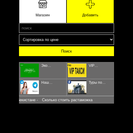
Магазин
Добавить
Эко…
VIP…
Наш…
Туры по…
 Узбекистане -
Сколько стоить растаможка