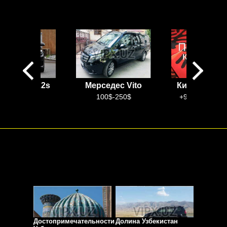
cedes w222s
Мерседес Vito
Китайский 
100$-300$
100$-250$
+99899 888 9
Достопримечательности
Долина Узбекистан