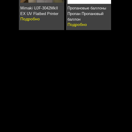
Mimaki UJF-3042MkII
Пропановые баллоны
EX UV Flatbed Printer
Пропан Пропановый
Подробно
баллон
Подробно