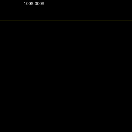
100$-300$
100$-250$