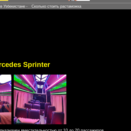
тане -
Сколько стоить растаможка
cedes Sprinter
едназначен вместительностью от 10 до 20 пассажиров.