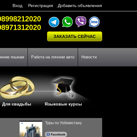
Вход
Регистрация
Добавить объявления
98998212020
98971312020
ЗАКАЗАТЬ СЕЙЧАС
чение языкам
Работа на личном авто
Новости
Для свадьбы
Языковые курсы
Туры по Узбекистану
Facebook