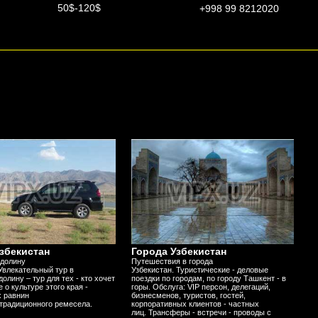
50$-120$
+998 99 8212020
збекистан
Города Узбекистан
 долину
Путешествия в города
Увлекательный тур в
Узбекистан. Туристические - деловые
олину – тур для тех - кто хочет
поездки по городам, по городу Ташкент - в
 о культуре этого края -
горы. Обслуга: VIP персон, делегаций,
 равнин
бизнесменов, туристов, гостей,
 традиционного ремесела.
корпоративных клиентов - частных
лиц. Трансферы - встречи - проводы с