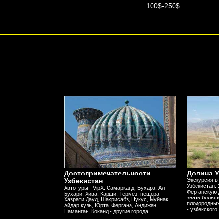
75$-150$
100$-250$
Достопримечательности
Долина У
Узбекистан
Экскурсия в
Узбекистан. 
Автотуры - VipX: Самарканд, Бухара, Ал-
Ферганскую д
Бухари, Хива, Карши, Термез, пещера
знать больше
Хазрати Дауд, Шахрисабз, Нукус, Муйнак,
плодородных
Айдар куль, Юрта, Фергана, Андижан,
- узбекского
Наманган, Коканд - другие города.