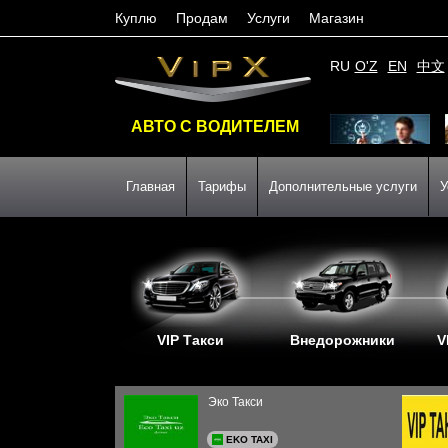
Куплю
Продам
Услуги
Магазин
RU
O'Z
EN
中文
АВТО С ВОДИТЕЛЕМ
Главная
Тарифы
Дополнительные услуги
У
VIP Такси
Внедорожники
V
Эко Такси
EKO TAXI