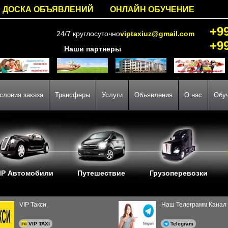
ДОСКА ОБЪЯВЛЕНИЙ
ОНЛАЙН ОБУЧЕНИЕ
+9
24/7 круглосуточно
viptaxiuz@gmail.com
+9
Наши партнеры
словия заказа
Трансферы
Услуги
Объявления
О нас
Обу
IP Автомобили
Путешествие
Грузоперевозки
VIP Такси
Наш Телеграмм Канал
VIP TAXI
Telegram