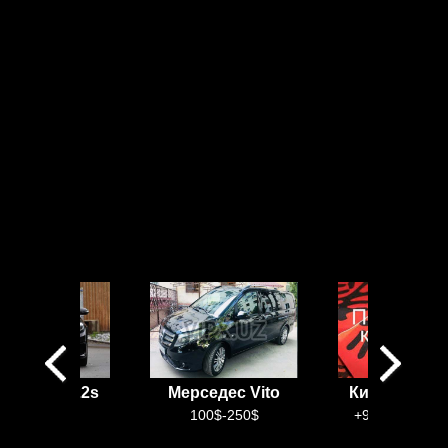
cedes w222s
Мерседес Vito
Китайский 
100$-300$
100$-250$
+99899 888 9