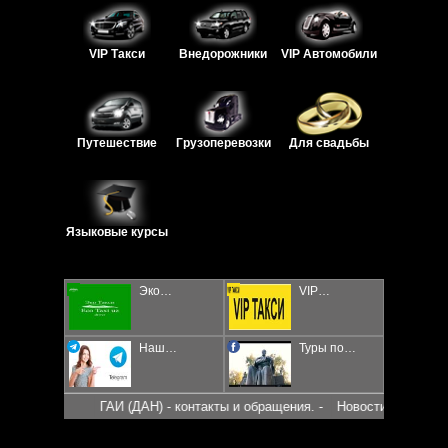
VIP Такси
Внедорожники
VIP Автомобили
Путешествие
Грузоперевозки
Для свадьбы
Языковые курсы
Эко…
VIP…
Наш…
Туры по…
ГАИ (ДАН) - контакты и обращения. -
Новости для водител