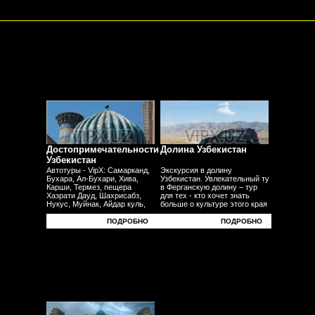
Достопримечательности
Долина Узбекистан
Узбекистан
Автотуры - VipX: Самарканд,
Экскурсия в долину
Бухара, Ал-Бухари, Хива,
Узбекистан. Увлекательный тур
Карши, Термез, пещера
в Ферганскую долину – тур
Хазрати Дауд, Шахрисабз,
для тех - кто хочет знать
Нукус, Муйнак, Айдар куль,
больше о культуре этого края
Юрта, Фергана, Андижан,
- плодородных равнин
Наманган, Коканд - другие
- узбекского традиционного ремесела.
ПОДРОБНО
ПОДРОБНО
города.