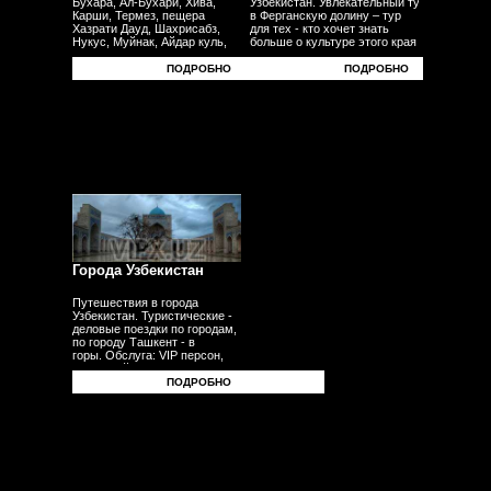
Бухара, Ал-Бухари, Хива,
Узбекистан. Увлекательный тур
Карши, Термез, пещера
в Ферганскую долину – тур
Хазрати Дауд, Шахрисабз,
для тех - кто хочет знать
Нукус, Муйнак, Айдар куль,
больше о культуре этого края
Юрта, Фергана, Андижан,
- плодородных равнин
Наманган, Коканд - другие
- узбекского традиционного ремесела.
ПОДРОБНО
ПОДРОБНО
города.
Города Узбекистан
Путешествия в города
Узбекистан. Туристические -
деловые поездки по городам,
по городу Ташкент - в
горы. Обслуга: VIP персон,
делегаций, бизнесменов,
туристов, гостей,
ПОДРОБНО
корпоративных клиентов
- частных лиц. Трансферы -
встречи - проводы с
аэропорта - в аэропорт -
с вокзала.