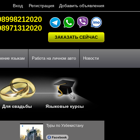
Вход
Регистрация
Добавить объявления
98998212020
98971312020
ЗАКАЗАТЬ СЕЙЧАС
чение языкам
Работа на личном авто
Новости
Для свадьбы
Языковые курсы
Туры по Узбекистану
Facebook