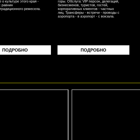
 о культуре этого края -
горы. Обслуга: VIP персон, делегаций,
 равнин
бизнесменов, туристов, гостей,
 традиционного ремесела.
корпоративных клиентов - частных
лиц. Трансферы - встречи - проводы с
аэропорта - в аэропорт - с вокзала.
ПОДРОБНО
ПОДРОБНО