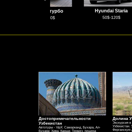
Hyundai Staria
Малибу 2 турбо
50$-120$
100$-250$
Достопримечательности
Долина У
Узбекистан
Экскурсия в
Узбекистан. 
Автотуры - VipX: Самарканд, Бухара, Ал-
Ферганскую д
Бухари, Хива, Карши, Термез, пещера