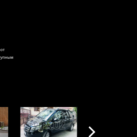
 от
тупным