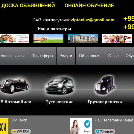
ДОСКА ОБЪЯВЛЕНИЙ
ОНЛАЙН ОБУЧЕНИЕ
+9
24/7 круглосуточно
viptaxiuz@gmail.com
+9
Наши партнеры
словия заказа
Трансферы
Услуги
Объявления
О нас
Обу
IP Автомобили
Путешествие
Грузоперевозки
VIP Такси
Наш Телеграмм Канал
VIP TAXI
Telegram