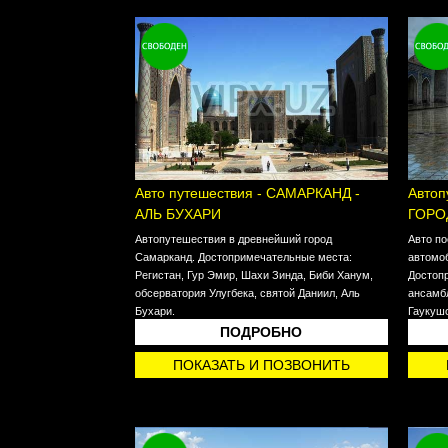
Авто путешествия - САМАРКАНД -
Автоп
АЛЬ БУХАРИ
ГОРО
Автопутешествия в древнейший город
Авто по
Самарканд. Достопримечательные места:
автомоб
Регистан, Гур Эмир, Шахи Зинда, Биби Ханум,
Достоп
обсерватория Улугбека, святой Даниил, Аль
ансамбл
Бухари.
Гаукушо
Тошмач
ПОДРОБНО
ПОКАЗАТЬ И ПОЗВОНИТЬ