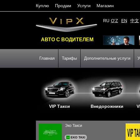
Куплю
Продам
Услуги
Магазин
RU
O'Z
EN
中文
АВТО С ВОДИТЕЛЕМ
Главная
Тарифы
Дополнительные услуги
У
VIP Такси
Внедорожники
V
Эко Такси
EKO TAXI