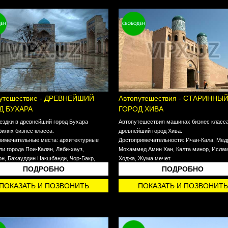
утешествие - ДРЕВНЕЙШИЙ
Автопутешествия - СТАРИННЫ
Д БУХАРА
ГОРОД ХИВА
ездки в древнейший город Бухара
Автопутешествия машинах бизнес класса
илях бизнес класса.
древнейший город Хива.
римечательные места: архитектурные
Достопримечательности: Ичан-Кала, Мед
и города Пои-Калян, Ляби-хауз,
Мохаммед Амин Хан, Калта минор, Исла
н, Бахауддин Накшбанди, Чор-Бакр,
Ходжа, Жума мечет.
ит, мавзолей Саманидов.
ПОДРОБНО
ПОДРОБНО
ПОКАЗАТЬ И ПОЗВОНИТЬ
ПОКАЗАТЬ И ПОЗВОНИТЬ