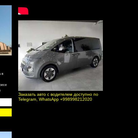
Й
 в
ресе
м
Заказать авто с водителем доступно по
Telegram, WhatsApp +998998212020