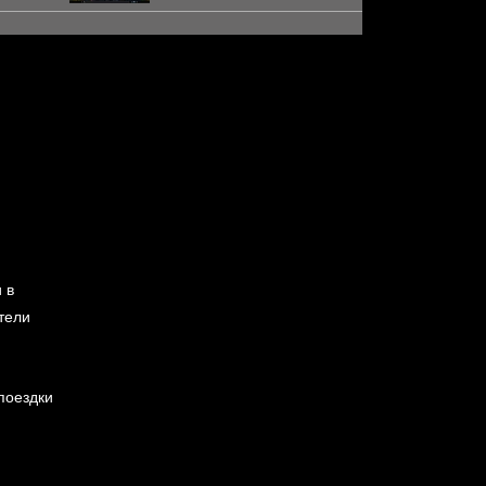
 в
тели
поездки