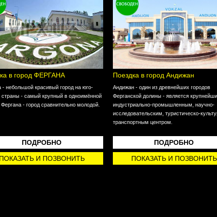
ка в город ФЕРГАНА
Поездка в город Андижан
 - небольшой красивый город на юго-
Андижан - один из древнейших городов
 страны - самый крупный в одноимённой
Ферганской долины - является крупнейш
 Фергана - город сравнительно молодой.
индустриально-промышленным, научно-
исследовательским, туристическо-культ
транспортным центром.
ПОДРОБНО
ПОДРОБНО
ПОКАЗАТЬ И ПОЗВОНИТЬ
ПОКАЗАТЬ И ПОЗВОНИТЬ