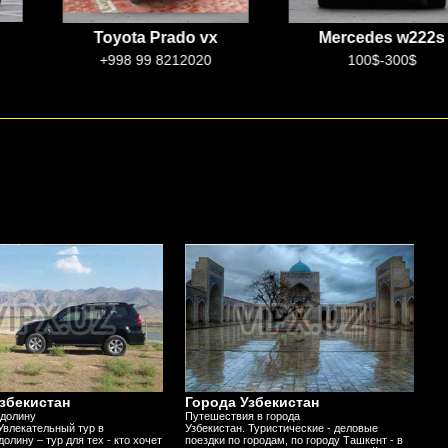
Toyota Prado vx
Mercedes w222s
+998 99 8212020
100$-300$
збекистан
Города Узбекистан
 долину
Путешествия в города
Увлекательный тур в
Узбекистан. Туристические - деловые
олину – тур для тех - кто хочет
поездки по городам, по городу Ташкент - в