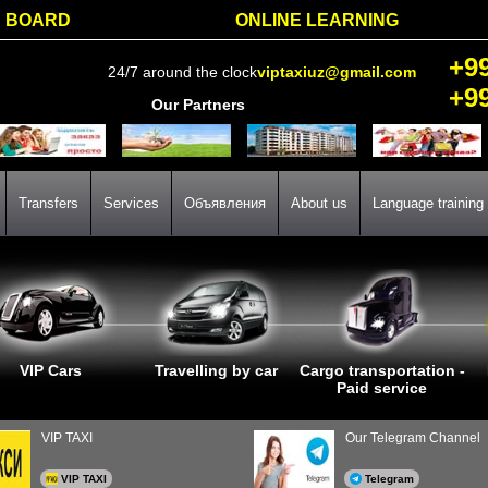
BOARD
ONLINE LEARNING
+9
24/7 around the clock
viptaxiuz@gmail.com
+9
Our Partners
Transfers
Services
Объявления
About us
Language training
VIP Cars
Travelling by car
Cargo transportation -
Paid service
VIP TAXI
Our Telegram Channel
VIP TAXI
Telegram