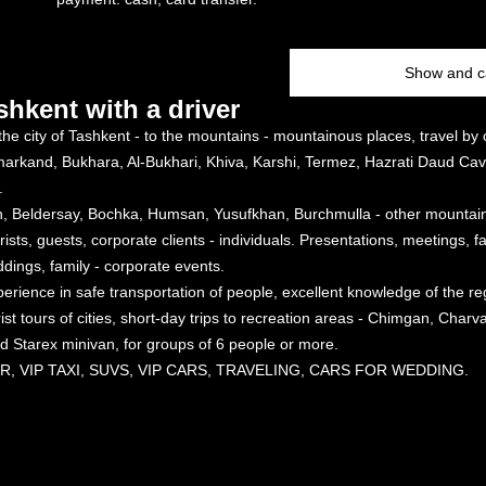
Show and ca
shkent with a driver
n the city of Tashkent - to the mountains - mountainous places, travel by 
amarkand, Bukhara, Al-Bukhari, Khiva, Karshi, Termez, Hazrati Daud Cav
.
, Beldersay, Bochka, Humsan, Yusufkhan, Burchmulla - other mountain
ts, guests, corporate clients - individuals. Presentations, meetings, far
ddings, family - corporate events.
perience in safe transportation of people, excellent knowledge of the reg
urist tours of cities, short-day trips to recreation areas - Chimgan, Cha
 Starex minivan, for groups of 6 people or more.
NSFER, VIP TAXI, SUVS, VIP CARS, TRAVELING, CARS FOR WEDDING.