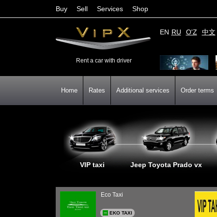
Buy
Sell
Services
Shop
EN
RU
O'Z
中文
Rent a car with driver
Home
Rates
Additional services
Order terms
VIP taxi
Jeep Toyota Prado vx
Eco Taxi
EKO TAXI