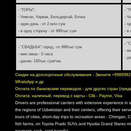
- "ГОРЫ";
- "
- Чимган, Чарвак, Бельдерсай, Бочка
- Ч
- один день - от 2 млн сум
- о
- в одну сторону - от 999тыс сум
- в
- "
- "СВАДЬБА" город;- от 999тыс сум
- м
- мин.заказ - 5 часа
- д
- далее- 150тыс сум/час
Скидки на долгосрочные обслуживания - Звоните +9989982
WhatsApp и др.
Оплата по банковским переводом - для других стран (пред
Оплата: наличный, перевод с карты - Clik - Payme, Visa
Drivers are professional carriers with extensive experience in 
the regions of Uzbekistan and their centers, offering their servi
tours of cities, short-day trips to recreation areas - Chimgan,
fish farms, on Toyota Prado SUVs and Hyudai Grand Starex min
payment: cash, card transfer.