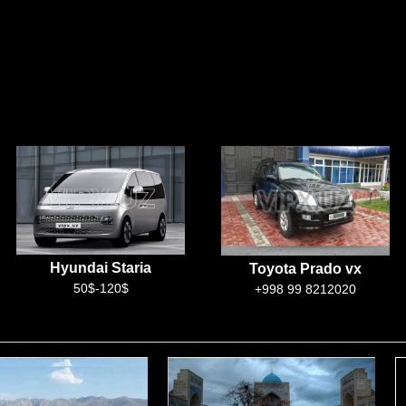
Toyota Prado vx
Mercedes w222s
+998 99 8212020
100$-300$