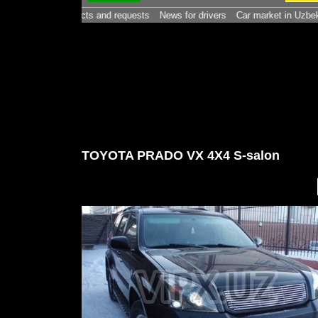
AN) - contacts and requests
News for drivers
Car market in Uzbekistan. -
TOYOTA PRADO VX 4X4 S-salon