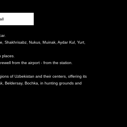
ll
car.
e, Shakhrisabz, Nukus, Muinak, Aydar Kul, Yurt,
 places.
ewell from the airport - from the station.
ions of Uzbekistan and their centers, offering its
rvak, Beldersay, Bochka, in hunting grounds and