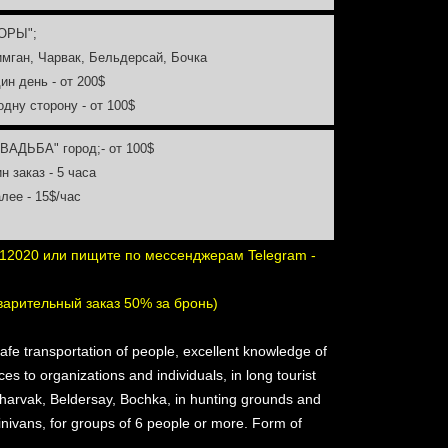
ГОРЫ";
имган, Чарвак, Бельдерсай, Бочка
дин день - от 200$
 одну сторону - от 100$
СВАДЬБА" город;- от 100$
ин заказ - 5 часа
алее - 15$/час
12020 или пищите по мессенджерам Telegram -
варительный заказ 50% за бронь)
safe transportation of people, excellent knowledge of
ces to organizations and individuals, in long tourist
 Charvak, Beldersay, Bochka, in hunting grounds and
ivans, for groups of 6 people or more. Form of