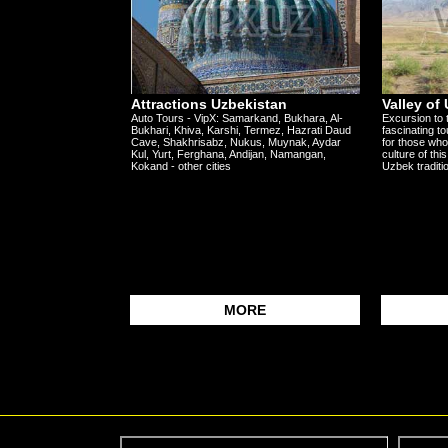
Attractions Uzbekistan
Valley of
Auto Tours - VipX: Samarkand, Bukhara, Al-
Excursion to 
Bukhari, Khiva, Karshi, Termez, Hazrati Daud
fascinating to
Cave, Shakhrisabz, Nukus, Muynak, Aydar
for those who
Kul, Yurt, Ferghana, Andijan, Namangan,
culture of this
Kokand - other cities
Uzbek traditio
MORE