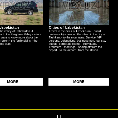
 Uzbekistan
Cities of Uzbekistan
the valley of Uzbekistan. A
Travel to the cities of Uzbekistan. Tourist -
ur to the Ferghana Valley - a tour
business trips around the cities, in the city of
 want to know more about the
Tashkent - to the mountains. Service: VIP
 region - the fertile plains - the
persons, delegations, businessmen, tourists,
nal craft.
guests, corporate clients - individuals.
Transfers - meetings - seeing off from the
airport - to the airport - from the station.
MORE
MORE