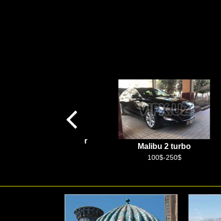
Hyundai Staria
Malibu 2 turbo
50$-120$
100$-250$