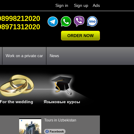
Sign in
Sign up
Ads
98998212020
98971312020
ORDER NOW
Work on a private car
News
For the wedding
Языковые курсы
Tours in Uzbekistan
Facebook