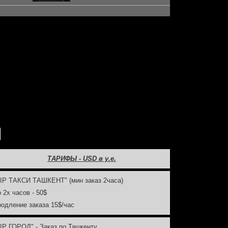
ТАРИФЫ - USD в у.е.
VIP ТАКСИ ТАШКЕНТ" (мин заказ 2часа)
о 2х часов - 50$
родление заказа 15$/час
VIP ГОРОД" - Заказ по Ташкенту