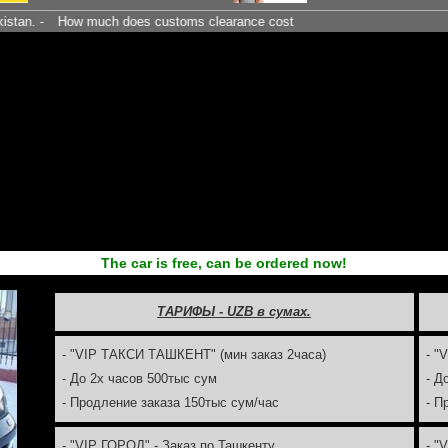
How much does customs clearance cost
The car is free, can be ordered now!
ТАРИФЫ - UZB в сумах.
- "VIP ТАКСИ ТАШКЕНТ" (мин заказ 2часа)
- "
- До 2х часов 500тыс сум
- Д
- Продление заказа 150тыс сум/час
- П
- "VIP ГОРОД" - Заказ по Ташкенту
- "