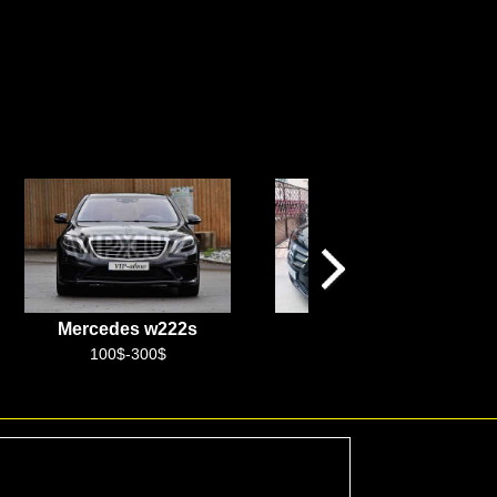
Mercedes Vito
Chinese
100$-250$
+99899 888 99 10