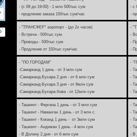
- (с 09 до 19-00) - 1 млн 500тыс сум
- с
- продление заказа 150тыс сум/час
- п
- "ТРАНСФЕР" аэропорт - (до 2х часов)
- "
- Встреча - 500тыс сум.
- В
- Проводы - 500тыс сум.
- П
- Продление от 150тыс сум/час.
- П
- "ПО ГОРОДАМ"
- "
-Самарканд 1 день - от 3 млн сум
- Т
-Самарканд-Бухара 2 дня - от 6 млн сум
- Т
-Самарканд-Бухара 3 дня - от 8млн сум
- Т
-Самарканд-Бухара-Хива - от 12млн сум
- Т
- Ташкент - Фергана 1 день - от 3 млн сум
- Т
- Ташкент - Наманган 1 день - от 3 млн с.
- Т
- Ташкент - Коканд 1 день - от 3млн сум
- Т
- Ташкент - Андижан 1 день - 4 млн сум
- Т
- В Долину 2 дня - от 6 млн сум
- В