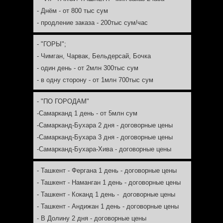
- Днём - от 800 тыс сум
- Днём 
- продление заказа - 200тыс сум/час
- продл
- "ГОРЫ";
- "ГОР
- Чимган, Чарвак, Бельдерсай, Бочка
- Чимг
- один день - от 2млн 300тыс сум
- один 
- в одну сторону - от 1млн 700тыс сум
- в одн
- "ПО ГОРОДАМ"
- "ПО
-Самарканд 1 день - от 5млн сум
- Ташк
-Самарканд-Бухара 2 дня - договорные цены
- Ташк
-Самарканд-Бухара 3 дня - договорные цены
- Ташк
-Самарканд-Бухара-Хива - договорные цены
- Ташк
- Ташкент - Фергана 1 день - договорные цены
- Ташк
- Ташкент - Наманган 1 день - договорные цены
- Ташк
- Ташкент - Коканд 1 день - договорные цены
- Ташк
- Ташкент - Андижан 1 день - договорные цены
- Ташк
- В Долину 2 дня - договорные цены
- В до