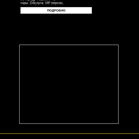
горы. Обслуга: VIP персон,
делегаций, бизнесменов,
туристов, гостей,
ПОДРОБНО
корпоративных клиентов
- частных лиц. Трансферы -
встречи - проводы с
аэропорта - в аэропорт -
с вокзала.