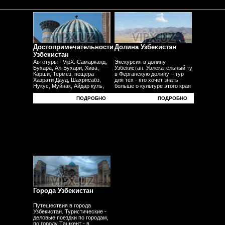
Достопримечательности
Долина Узбекистан
Узбекистан
Автотуры - VipX: Самарканд,
Экскурсия в долину
Бухара, Ал-Бухари, Хива,
Узбекистан. Увлекательный тур
Карши, Термез, пещера
в Ферганскую долину – тур
Хазрати Дауд, Шахрисабз,
для тех - кто хочет знать
Нукус, Муйнак, Айдар куль,
больше о культуре этого края
Юрта, Фергана, Андижан,
- плодородных равнин
Наманган, Коканд - другие
- узбекского традиционного ремесела.
ПОДРОБНО
ПОДРОБНО
города.
Города Узбекистан
Путешествия в города
Узбекистан. Туристические -
деловые поездки по городам,
по городу Ташкент - в