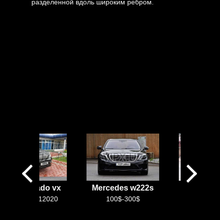
разделенной вдоль широким ребром.
ota Prado vx
Mercedes w222s
Мерседес V
98 99 8212020
100$-300$
100$-250$