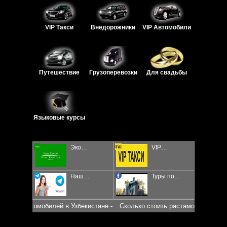
VIP Такси
Внедорожники
VIP Автомобили
Путешествие
Грузоперевозки
Для свадьбы
Языковые курсы
Эко…
VIP…
Наш…
Туры по…
нок автомобилей в Узбекистане -
Сколько стоить растаможка