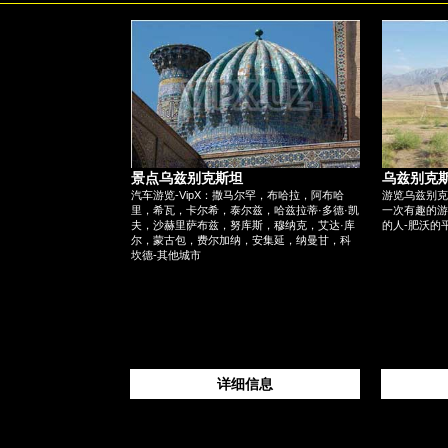
景点乌兹别克斯坦
乌兹别克
汽车游览-VipX：撒马尔罕，布哈拉，阿布哈
游览乌兹别克
里，希瓦，卡尔希，泰尔兹，哈兹拉蒂·多德·凯
一次有趣的游
夫，沙赫里萨布兹，努库斯，穆纳克，艾达·库
的人-肥沃的
尔，蒙古包，费尔加纳，安集延，纳曼甘，科
坎德-其他城市
详细信息