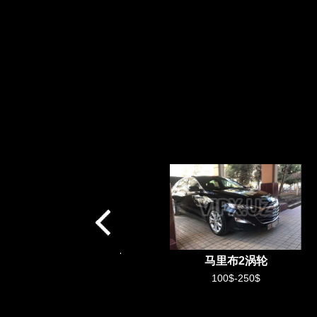
梅赛德斯短跑选手
马里布2涡轮
75$-150$
100$-250$