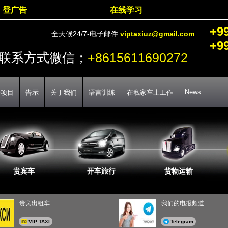
登广告
在线学习
+9
全天候24/7-电子邮件:
viptaxiuz@gmail.com
+9
联系方式微信；
+8615611690272
News
务项目
告示
关于我们
语言训练
在私家车上工作
贵宾车
开车旅行
货物运输
贵宾出租车
我们的电报频道
VIP TAXI
Telegram