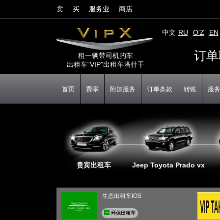
卖
买
服务业
商店
中文
RU
O'Z
EN
订单
租一辆带司机的车
出租车“VIP”出租车塔什干
首页
费率
附加服务
订单条款
转账
服
贵宾出租车
Jeep Toyota Prado vx
生态出租车IOS
环保出租车