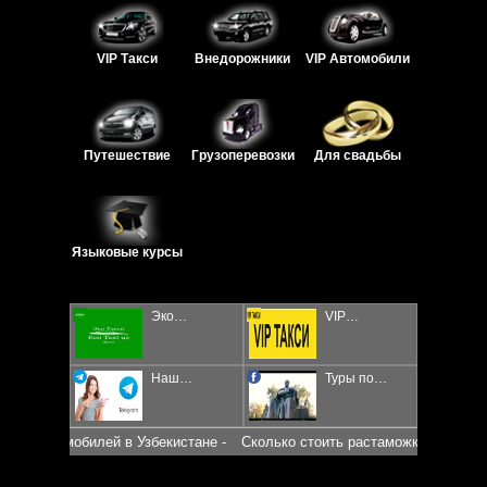
VIP Такси
Внедорожники
VIP Автомобили
Путешествие
Грузоперевозки
Для свадьбы
Языковые курсы
Эко…
VIP…
Наш…
Туры по…
к автомобилей в Узбекистане -
Сколько стоить растаможка