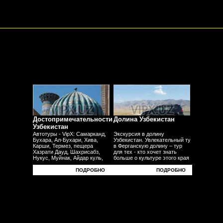
Достопримечательности
Долина Узбекистан
Узбекистан
Автотуры - VipX: Самарканд,
Экскурсия в долину
Бухара, Ал-Бухари, Хива,
Узбекистан. Увлекательный тур
Карши, Термез, пещера
в Ферганскую долину – тур
Хазрати Дауд, Шахрисабз,
для тех - кто хочет знать
Нукус, Муйнак, Айдар куль,
больше о культуре этого края
Юрта, Фергана, Андижан,
- плодородных равнин
Наманган, Коканд - другие
- узбекского традиционного ремесела.
ПОДРОБНО
ПОДРОБНО
города.