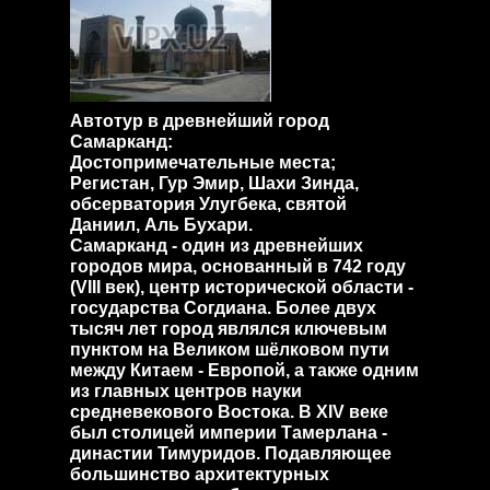
Автотур в древнейший город
Самарканд:
Достопримечательные места;
Регистан, Гур Эмир, Шахи Зинда,
обсерватория Улугбека, святой
Даниил, Аль Бухари.
Самарканд - один из древнейших
городов мира, основанный в 742 году
(VIII век), центр исторической области -
государства Согдиана. Более двух
тысяч лет город являлся ключевым
пунктом на Великом шёлковом пути
между Китаем - Европой, а также одним
из главных центров науки
средневекового Востока. В XIV веке
был столицей империи Тамерлана -
династии Тимуридов. Подавляющее
большинство архитектурных