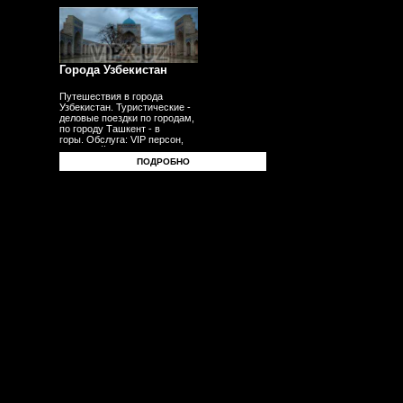
Города Узбекистан
Путешествия в города
Узбекистан. Туристические -
деловые поездки по городам,
по городу Ташкент - в
горы. Обслуга: VIP персон,
делегаций, бизнесменов,
туристов, гостей,
ПОДРОБНО
корпоративных клиентов
- частных лиц. Трансферы -
встречи - проводы с
аэропорта - в аэропорт -
с вокзала.