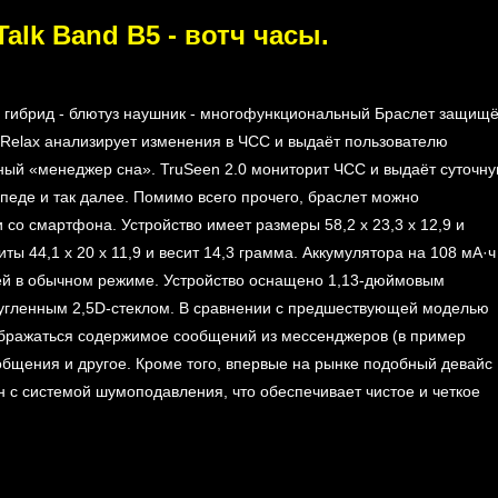
alk Band B5 - вотч часы.
ww.VipX.uz Ташкент!
5 гибрид - блютуз наушник - многофункциональный Браслет защищ
ruRelax анализирует изменения в ЧСС и выдаёт пользователю
нный «менеджер сна». TruSeen 2.0 мониторит ЧСС и выдаёт суточн
сипеде и так далее. Помимо всего прочего, браслет можно
и со смартфона. Устройство имеет размеры 58,2 х 23,3 х 12,9 и
ты 44,1 х 20 х 11,9 и весит 14,3 грамма. Аккумулятора на 108 мА·ч
дней в обычном режиме. Устройство оснащено 1,13-дюймовым
ругленным 2,5D-стеклом. В сравнении с предшествующей моделью
тображаться содержимое сообщений из мессенджеров (в пример
щения и другое. Кроме того, впервые на рынке подобный девайс
 с системой шумоподавления, что обеспечивает чистое и четкое