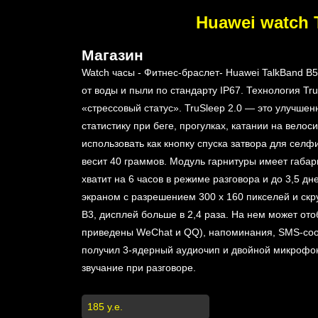
Huawei watch T
Магазин - сайт объявлений w
Watch часы - Фитнес-браслет- Huawei TalkBand B
от воды и пыли по стандарту IP67. Технология T
«стрессовый статус». TruSleep 2.0 — это улучше
статистику при беге, прогулках, катании на вело
использовать как кнопку спуска затвора для селф
весит 40 граммов. Модуль гарнитуры имеет габари
хватит на 6 часов в режиме разговора и до 3,5 
экраном с разрешением 300 х 160 пикселей и ск
B3, дисплей больше в 2,4 раза. На нем может о
приведены WeChat и QQ), напоминания, SMS-сооб
получил 3-ядерный аудиочип и двойной микрофон
звучание при разговоре.
185 у.е.