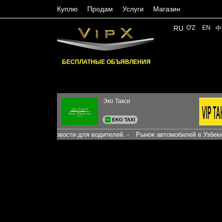
Куплю
Продам
Услуги
Магазин
RU
O'Z
EN
中
БЕСПЛАТНЫЕ ОБЪЯВЛЕНИЯ
Эко Такси
EKO TAXI
ения. -
Новости для водителей. -
Рынок автомобилей в Узбекистане -