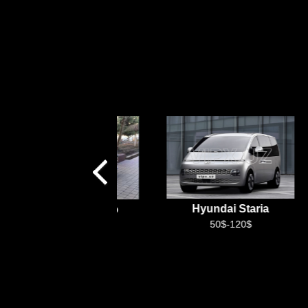
Hyundai Staria
Малибу 2 турбо
50$-120$
100$-250$