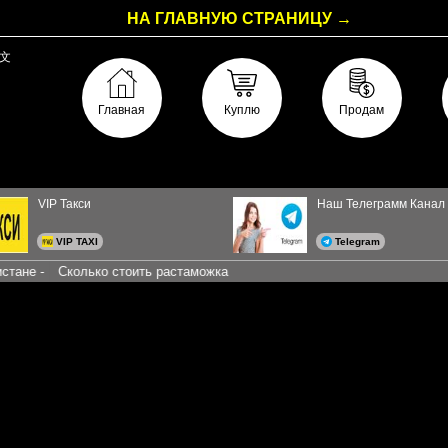
НА ГЛАВНУЮ СТРАНИЦУ →
文
Главная
Куплю
Продам
VIP Такси
Наш Телеграмм Канал
VIP TAXI
Telegram
Сколько стоить растаможка