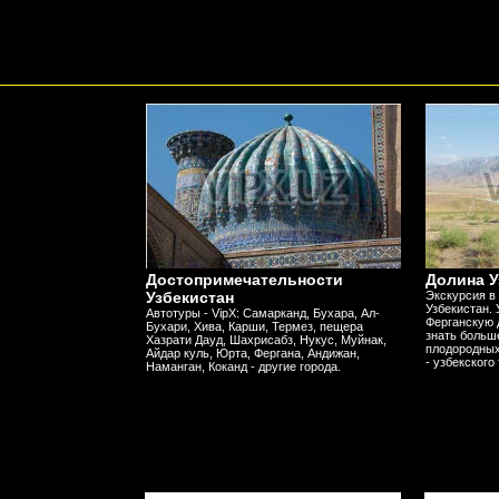
Достопримечательности
Долина У
Узбекистан
Экскурсия в
Узбекистан. 
Автотуры - VipX: Самарканд, Бухара, Ал-
Ферганскую д
Бухари, Хива, Карши, Термез, пещера
знать больше
Хазрати Дауд, Шахрисабз, Нукус, Муйнак,
плодородных
Айдар куль, Юрта, Фергана, Андижан,
- узбекского
Наманган, Коканд - другие города.