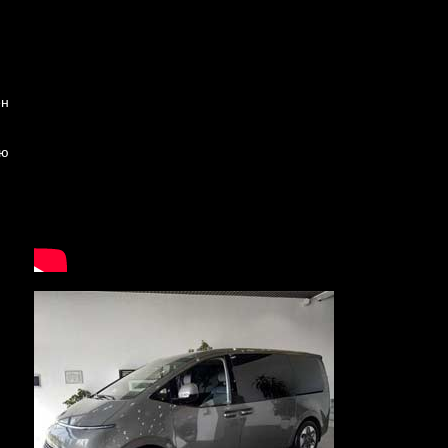
ён
ую