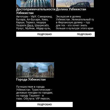
Достопримечательности
Долина Узбекистан
Узбекистан
Автотуры - VipX: Самарканд,
Экскурсия в долину
Бухара, Ал-Бухари, Хива,
Узбекистан. Увлекательный тур
Карши, Термез, пещера
в Ферганскую долину – тур
Хазрати Дауд, Шахрисабз,
для тех - кто хочет знать
Нукус, Муйнак, Айдар куль,
больше о культуре этого края
Юрта, Фергана, Андижан,
- плодородных равнин
Наманган, Коканд - другие
- узбекского традиционного ремесела.
ПОДРОБНО
ПОДРОБНО
города.
Города Узбекистан
Путешествия в города
Узбекистан. Туристические -
деловые поездки по городам,
по городу Ташкент - в
горы. Обслуга: VIP персон,
делегаций, бизнесменов,
туристов, гостей,
ПОДРОБНО
корпоративных клиентов