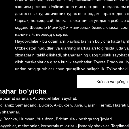
знанием регионов Узбекистана и их центров - предлагаем 
длительных туристических турах по городам - кратко днев
Чарвак, Бельдерсай, Бочка - в охотничьи угодья и рыбные 
седане Шевроле Малибу2 и минивенах бизнес класса, соста
наличный, перевод с карты.
Haydovchilar - bu odamlarni xavfsiz tashish bo'yicha katta tajr
O'zbekiston hududlari va ularning markazlari to'g'risida juda y
xizmatlarini taklif qilishadi, shaharlarning uzoq turistik sayo
olish maskanlariga qisqa kunlik sayohatlar. Toyota Prado va Hy
undan ortiq guruhlar uchun quruqlik va baliqchilik. To'lov shakli
Ko'rish va qo'ng'ir
hahar bo'yicha
a xizmat safarlari. Avtomobil bilan sayohat.
kil qilamiz; Samarqand, Buxoro, Al-Buxoriy, Xiva, Qarshi, Termiz, Hazrat
 shaharlar.
y, Bochka, Humsan, Yusufxon, Brichmulla - boshqa tog 'joylari.
 sayyohlar, mehmonlar, korporativ mijozlar - jismoniy shaxslar. Taqdimo