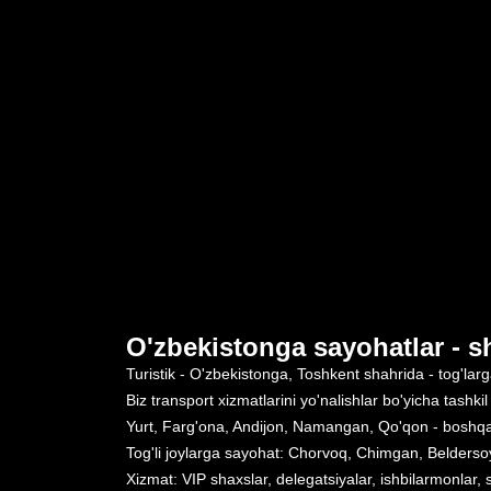
O'zbekistonga sayohatlar - s
Turistik - O'zbekistonga, Toshkent shahrida - tog'larg
Biz transport xizmatlarini yo'nalishlar bo'yicha tash
Yurt, Farg'ona, Andijon, Namangan, Qo'qon - boshqa
Tog'li joylarga sayohat: Chorvoq, Chimgan, Belderso
Xizmat: VIP shaxslar, delegatsiyalar, ishbilarmonlar,