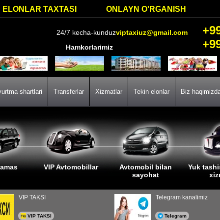
ELONLAR TAXTASI
ONLAYN O'RGANISH
+9
24/7 kecha-kunduz
viptaxiuz@gmail.com
+9
Hamkorlarimiz
urtma shartlari
Transferlar
Xizmatlar
Tekin elonlar
Biz haqimizd
lamas
VIP Avtomobillar
Avtomobil bilan
Yuk tashi
sayohat
xi
VIP TAKSI
Telegram kanalimiz
VIP TAKSI
Telegram