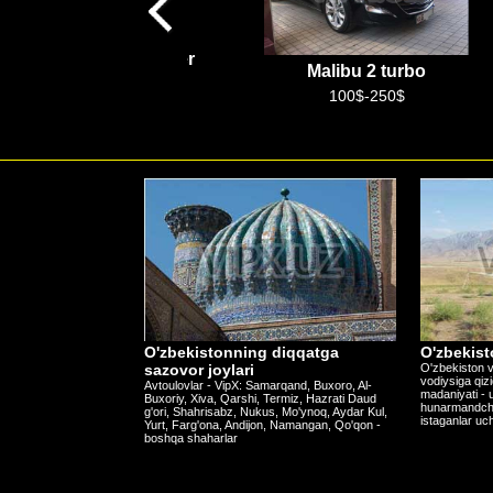
Hyundai Staria
Malibu 2 turbo
50$-120$
100$-250$
O'zbekistonning diqqatga
O'zbekist
sazovor joylari
O'zbekiston v
vodiysiga qiz
Avtoulovlar - VipX: Samarqand, Buxoro, Al-
madaniyati - u
Buxoriy, Xiva, Qarshi, Termiz, Hazrati Daud
hunarmandchili
g'ori, Shahrisabz, Nukus, Mo'ynoq, Aydar Kul,
istaganlar uc
Yurt, Farg'ona, Andijon, Namangan, Qo'qon -
boshqa shaharlar