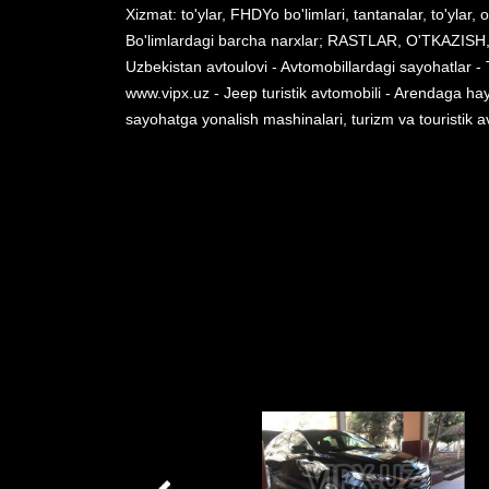
Xizmat: to'ylar, FHDYo bo'limlari, tantanalar, to'ylar, 
Bo'limlardagi barcha narxlar; RASTLAR, O'TKAZIS
Uzbekistan avtoulovi - Avtomobillardagi sayohatlar -
www.vipx.uz - Jeep turistik avtomobili - Arendaga hay
sayohatga yonalish mashinalari, turizm va touristik 