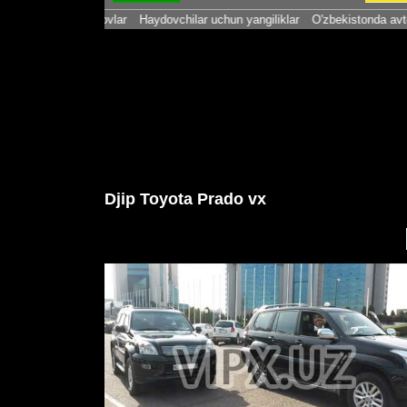
ar va so'rovlar
Haydovchilar uchun yangiliklar
O'zbekistonda avtomobil bozo
Djip Toyota Prado vx