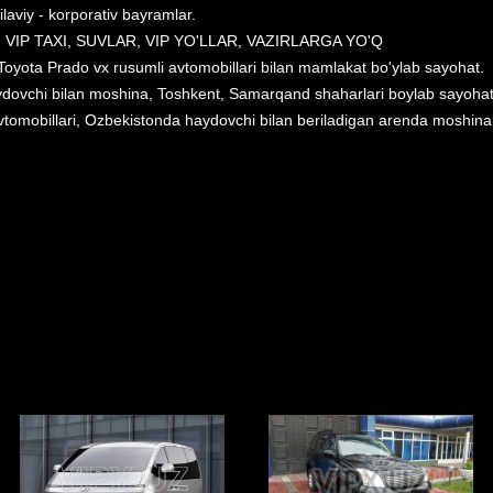
oilaviy - korporativ bayramlar.
H, VIP TAXI, SUVLAR, VIP YO'LLAR, VAZIRLARGA YO'Q
 Toyota Prado vx rusumli avtomobillari bilan mamlakat bo'ylab sayohat.
dovchi bilan moshina, Toshkent, Samarqand shaharlari boylab sayohat. VI
avtomobillari, Ozbekistonda haydovchi bilan beriladigan arenda moshinala