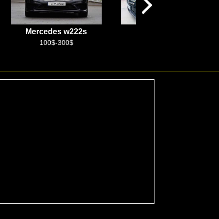
Mercedes Vito
Xitoy tili
100$-250$
+99899 888 99 10