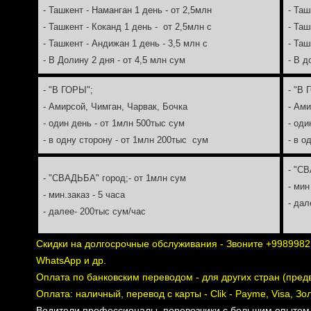
- Ташкент - Наманган 1 день - от 2,5млн
- Таш
- Ташкент - Коканд 1 день - от 2,5млн с
- Таш
- Ташкент - Андижан 1 день - 3,5 млн с
- Таш
- В Долину 2 дня - от 4,5 млн сум
- В д
- "В ГОРЫ";
- "В 
- Амирсой, Чимган, Чарвак, Бочка
- Ами
- один день - от 1млн 500тыс сум
- оди
- в одну сторону - от 1млн 200тыс сум
- в о
- "СВ
- "СВАДЬБА" город;- от 1млн сум
- мин
- мин.заказ - 5 часа
- дал
- далее- 200тыс сум/час
Скидки на долгосрочные обслуживания - Звоните +9989982
WhatsApp и др.
Оплата по банковским переводом - для других стран (пред
Оплата: наличный, перевод с карты - Clik - Payme, Visa, Зо
Водители профессионалы, перевозчики с большим опытом