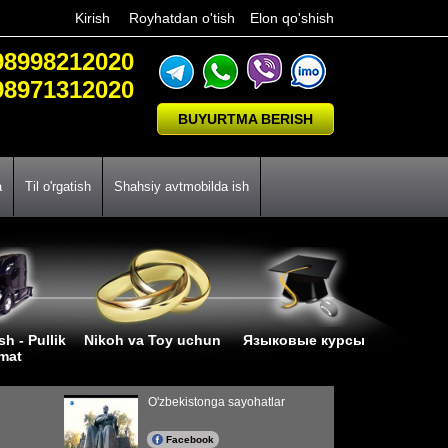
Kirish
Royhatdan o'tish
Elon qo'shish
98998212020
98971312020
BUYURTMA BERISH
a
Til o'rgatish
Shahsiy avtmobilda ish
sh - Pullik
Nikoh va Toy uchun
Языковые курсы
zmat
O'zbekistonga sayohatlar
Facebook