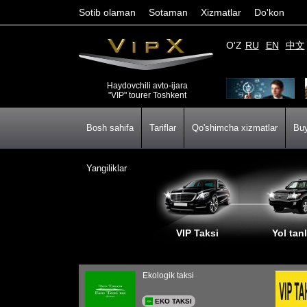
Sotib olaman
Sotaman
Xizmatlar
Do'kon
O'Z
RU
EN
中文
Haydovchili avto-ijara
"VIP" tourer Toshkent
Bosh sahifa
Tariflar
Qo'shimcha xizmatlar
Buy
Yangiliklar
VIP Taksi
Yol tan
Ekologik taksi
EKO TAKSI