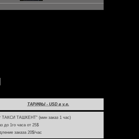
ТАРИФЫ - USD в у.е.
P ТАКСИ ТАШКЕНТ" (мин заказ 1 час)
аз до 1го часа от 25$
дление заказа 20$/час