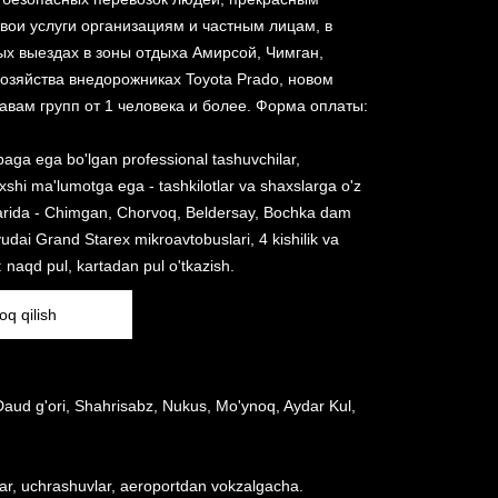
свои услуги организациям и частным лицам, в
ных выездах в зоны отдыха Амирсой, Чимган,
хозяйства внедорожниках Toyota Prado, новом
вам групп от 1 человека и более. Форма оплаты:
ibaga ega bo'lgan professional tashuvchilar,
axshi ma'lumotga ega - tashkilotlar va shaxslarga o'z
hatlarida - Chimgan, Chorvoq, Beldersay, Bochka dam
udai Grand Starex mikroavtobuslari, 4 kishilik va
: naqd pul, kartadan pul o'tkazish.
oq qilish
i Daud g'ori, Shahrisabz, Nukus, Mo'ynoq, Aydar Kul,
tlar, uchrashuvlar, aeroportdan vokzalgacha.