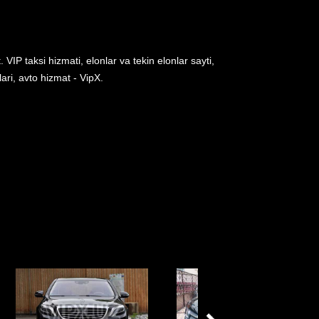
P taksi hizmati, elonlar va tekin elonlar sayti,
ri, avto hizmat - VipX.