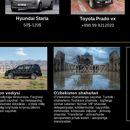
Toyota Prado vx
Mercedes w222s
+998 99 8212020
100$-300$
on vodiysi
O'zbekiston shaharlari
odiysiga ekskursiya. Farg'ona
O'zbekiston shaharlariga sayohat. Turistik -
iqarli sayohat - bu mintaqaning
shaharlarni, Toshkent shahrida - tog'larga
numdor tekisliklar - o'zbek milliy
xizmat safarlari. Xizmat: VIP shaxslar,
gi to'g'risida ko'proq bilishni
delegatsiyalar, ishbilarmonlar, sayyohlar,
hun sayohat.
mehmonlar, korporativ mijozlar - jismoniy
shaxslar. Transferlar - uchrashuvlar -
aeroportdan jo'nab ketish - aeroportga -
stansiyadan.