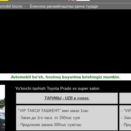
ri. -
Божхона расмийлаштиш қанча туради
Avtomobil bo'sh, hoziroq buyurtma brishingiz mumkin.
Yo'lovchi tashish Toyota Prado vx super salon
ТАРИФЫ - UZB в сумах.
"VIP ТАКСИ ТАШКЕНТ" мин заказ 1час
- "VI
- Заказ до 1го часа от 250тыс сум
- Зак
- Продление заказа 200тыс сум/час
- Про