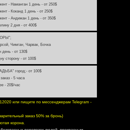
кент - Наманган 1 день - от 250$
кент - Коканд 1 день - от 250$
кент - Андижан 1 день - от 350$
олину 2 дня - от 400$
ГОРЫ";
рсой, Чимган, Чарвак, Бочка
н день - от 130$
дну сторону - от 100$
АДЬБА" город;- от 100$
 заказ - 5 часа
ее - 20$/час
12020 или пищите по мессенджерам Telegram -
варительный заказ 50% за бронь)
лотая корона.
 безопасных перевозок людей, прекрасным