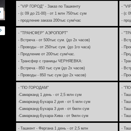
- "VIP ГОРОД" - Заказ по Ташкенту
- "VI
- (с 09 до 21-00) - от 1 млн 750тыс сум
- (с 
- продление заказа 200тыс сум/час
- про
- "ТРАНСФЕР" АЭРОПОРТ"
- "Т
- Встреча - от 500тыс сум. (до 2х часов)
- Вст
- Проводы - от 250тыс сум. (до 1го часа)
- Про
- Продление от 200тыс сум/час.
- Про
- Трансфер с границы ЧЕРНЯЕВКА:
- Тр
- Встреча - 850 тыс сум (до 2х часов)
- Вст
- Проводы - 850 тыс сум (до 2х часов)
- Про
- "ПО ГОРОДАМ"
- "П
-Самарканд 1 день - от 2,5 млн сум
- Таш
-Самарканд-Бухара 2 дня - от 5 млн сум
- Таш
-Самарканд-Бухара 3 дня - от 6млн сум
- Таш
-Самарканд-Бухара-Хива - от 9млн сум
- Таш
- Ташкент - Фергана 1 день - от 2,5 млн
- Таш