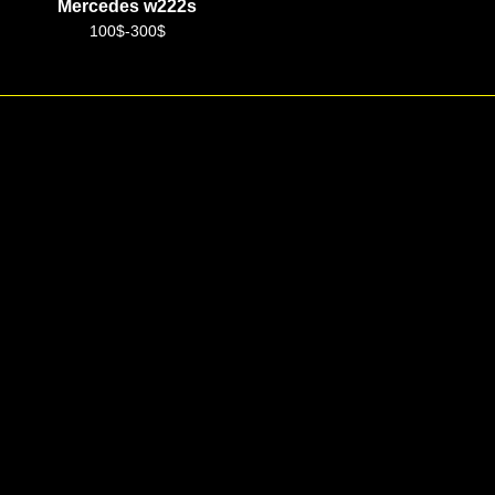
Mercedes Vito
Xitoy tili
100$-250$
+99899 888 99 10