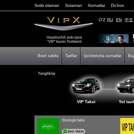
Sotib olaman
Sotaman
Xizmatlar
Do'kon
O'Z
RU
EN
中文
Haydovchili avto-ijara
"VIP" tourer Toshkent
Bosh sahifa
Tariflar
Qo'shimcha xizmatlar
Buy
Yangiliklar
VIP Taksi
Yol tan
Ekologik taksi
EKO TAKSI