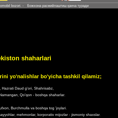
ori. -
Божхона расмийлаштиш қанча туради
kiston shaharlari
ini yo'nalishlar bo'yicha tashkil qilamiz;
 Hazrati Daud g'ori, Shahrisabz,
, Namangan, Qo'qon - boshqa shaharlar.
xon, Burchmulla va boshqa tog 'joylari.
sayyohlar, mehmonlar, korporativ mijozlar - jismoniy shaxslar.