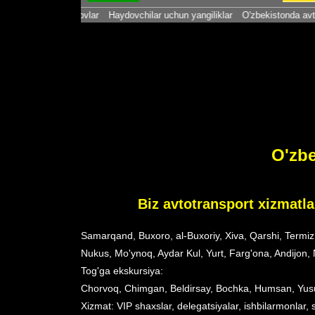
lar va so'rovlar
Haydovchilar uchun yangiliklar
O'zbekistonda avtomobil boz
O'zbe
Biz avtotransport xizmatlar
Samarqand, Buxoro, al-Buxoriy, Xiva, Qarshi, Termiz,
Nukus, Mo'ynoq, Aydar Kul, Yurt, Farg'ona, Andijon
Tog'ga ekskursiya:
Chorvoq, Chimgan, Beldirsay, Bochka, Humsan, Yusuf
Xizmat: VIP shaxslar, delegatsiyalar, ishbilarmonlar, 