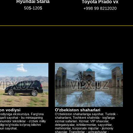
Toyota Prado vx
Mercedes w222s
+998 99 8212020
100$-300$
on vodiysi
O'zbekiston shaharlari
odiysiga ekskursiya. Farg'ona
O'zbekiston shaharlariga sayohat. Turistik -
iqarli sayohat - bu mintaqaning
shaharlarni, Toshkent shahrida - tog'larga
numdor tekisliklar - o'zbek milliy
xizmat safarlari. Xizmat: VIP shaxslar,
gi to'g'risida ko'proq bilishni
delegatsiyalar, ishbilarmonlar, sayyohlar,
hun sayohat.
mehmonlar, korporativ mijozlar - jismoniy
shaxslar. Transferlar - uchrashuvlar -