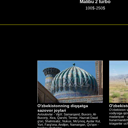
Hyundai Staria
Malibu 2 turbo
50$-120$
100$-250$
O'zbekistonning diqqatga
O'zbekist
sazovor joylari
O'zbekiston v
vodiysiga qiz
Avtoulovlar - VipX: Samarqand, Buxoro, Al-
madaniyati - u
Buxoriy, Xiva, Qarshi, Termiz, Hazrati Daud
hunarmandchili
g'ori, Shahrisabz, Nukus, Mo'ynoq, Aydar Kul,
istaganlar uc
Yurt, Farg'ona, Andijon, Namangan, Qo'qon -
boshqa shaharlar