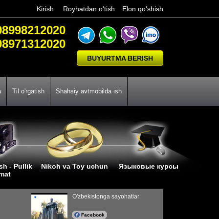
Kirish
Royhatdan o'tish
Elon qo'shish
98998212020
98971312020
BUYURTMA BERISH
a
Til o'rgatish
Shahsiy avtmobilda ish
sh - Pullik
Nikoh va Toy uchun
Языковые курсы
zmat
O'zbekistonga sayohatlar
Facebook