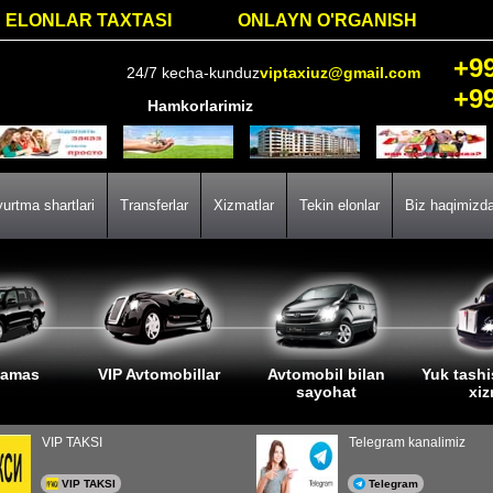
ELONLAR TAXTASI
ONLAYN O'RGANISH
+9
24/7 kecha-kunduz
viptaxiuz@gmail.com
+9
Hamkorlarimiz
urtma shartlari
Transferlar
Xizmatlar
Tekin elonlar
Biz haqimizd
lamas
VIP Avtomobillar
Avtomobil bilan
Yuk tashi
sayohat
xi
VIP TAKSI
Telegram kanalimiz
VIP TAKSI
Telegram