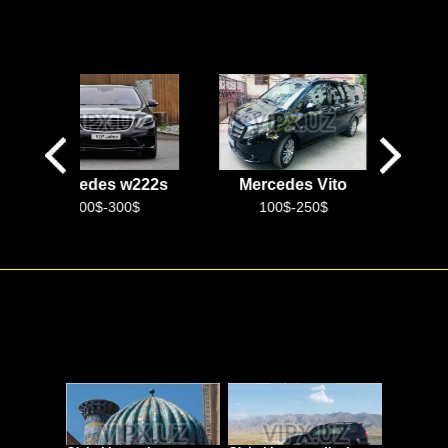
cedes w222s
Mercedes Vito
Xitoy tili
100$-300$
100$-250$
+99899 888 9