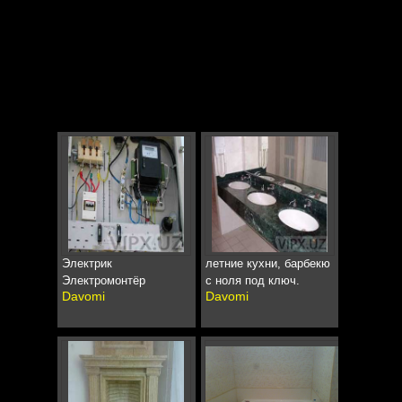
Электрик
летние кухни, барбекю
Электромонтёр
с ноля под ключ.
Davomi
Davomi