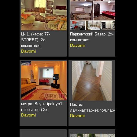
Ц- 1. (кафе: 77-
Паркентский Базар. 2х-
STREET). 2х-
комнатная.
Davomi
комнатная.
Davomi
метро: Buyuk ipak yoʻli
Настил
( Горького ) 3х.
ламинат,таркет,пол,паркет,дсп,шл
Davomi
Davomi