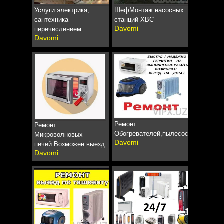
Услуги электрика,
ШефМонтаж насосных
сантехника
станций ХВС
Davomi
перечислением
Davomi
Ремонт
Ремонт
Обогревателей,пылесосов,микрово
Микроволновых
Davomi
печей.Возможен выезд
Davomi