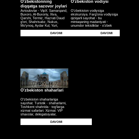
O'zbekistonning
O'zbekiston vodiysi
diqqatga sazovor joylari
Avtoulovlar - VipX: Samarqand,
O'zbekiston vodiysiga
Buxoro, Al-Buxoriy, Xiva,
ekskursiya. Farg'ona vodiysiga
Qarshi, Termiz, Hazrati Daud
qiziqarli sayohat - bu
g'ori, Shahrisabz, Nukus,
mintaqaning madaniyati -
Mo'ynoq, Aydar Kul, Yurt,
unumdor tekisliklar - o'zbek
Farg'ona, Andijon, Namangan,
milliy hunarmandchiligi
Qo'qon - boshqa shaharlar
to'g'risida ko'proq bilishni
DAVOMI
DAVOMI
istaganlar uchun sayohat.
O'zbekiston shaharlari
O'zbekiston shaharlariga
sayohat. Turistik - shaharlarni,
Toshkent shahrida - tog'larga
xizmat safarlari. Xizmat: VIP
shaxslar, delegatsiyalar,
ishbilarmonlar, sayyohlar,
mehmonlar, korporativ mijozlar
DAVOMI
- jismoniy shaxslar. Transferlar
- uchrashuvlar - aeroportdan
jo'nab ketish - aeroportga -
stansiyadan.