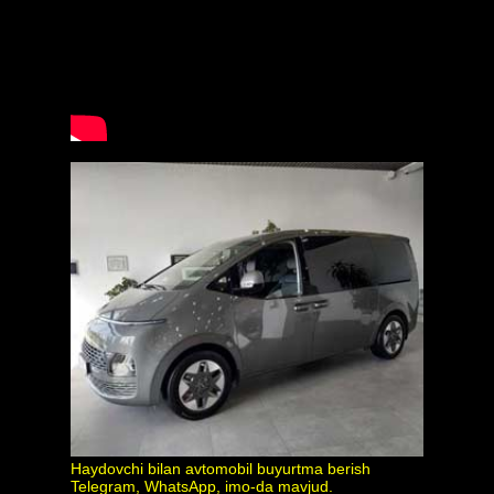
Haydovchi bilan avtomobil buyurtma berish
Telegram, WhatsApp, imo-da mavjud.