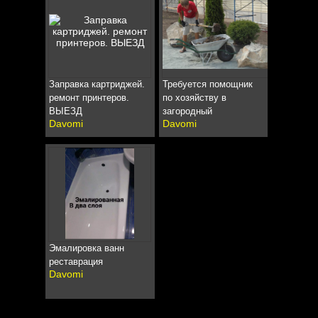
Заправка картриджей.
Требуется помощник
ремонт принтеров.
по хозяйству в
ВЫЕЗД
загородный
Davomi
Davomi
Эмалировка ванн
реставрация
Davomi