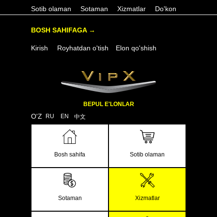
Sotib olaman
Sotaman
Xizmatlar
Do'kon
BOSH SAHIFAGA →
Kirish
Royhatdan o'tish
Elon qo'shish
BEPUL E'LONLAR
O'Z
RU
EN
中文
Bosh sahifa
Sotib olaman
Sotaman
Xizmatlar