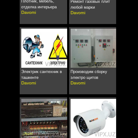
Плотник, мебель,
Ремонт газовых плит
отделка интерьера
любой марки
Davomi
Davomi
Электрик сантехник в
Производим сборку
ташкенте
электро щитов
Davomi
Davomi